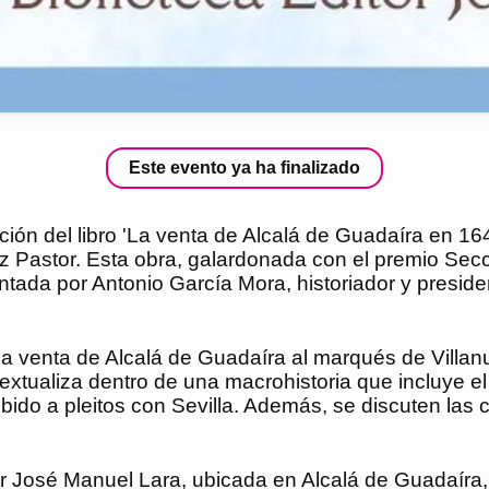
Este evento ya ha finalizado
ación del libro 'La venta de Alcalá de Guadaíra en 16
nez Pastor. Esta obra, galardonada con el premio Se
ada por Antonio García Mora, historiador y presiden
l y la venta de Alcalá de Guadaíra al marqués de Vill
xtualiza dentro de una macrohistoria que incluye el p
do a pleitos con Sevilla. Además, se discuten las ci
or José Manuel Lara, ubicada en Alcalá de Guadaíra, 