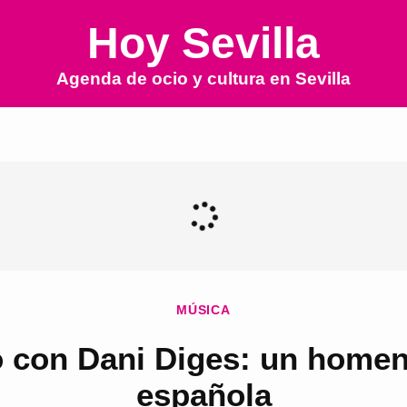
Hoy Sevilla
Agenda de ocio y cultura en
Sevilla
MÚSICA
 con Dani Diges: un homen
española