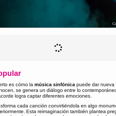
Ca
opular
erto es cómo la
música sinfónica
puede dar nueva vi
nocen, se genera un diálogo entre lo contemporáneo 
acorde logra captar diferentes emociones.
ransforma cada canción convirtiéndola en algo monum
teriormente. Esta reimaginación también plantea pr