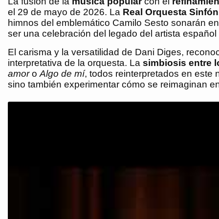
La fusión de la
música popular
con el
refinamien
el 29 de mayo de 2026. La
Real Orquesta Sinfóni
himnos del emblemático Camilo Sesto sonarán en 
ser una celebración del legado del artista españ
El carisma y la versatilidad de Dani Diges, recon
interpretativa de la orquesta. La
simbiosis entre l
amor
o
Algo de mí
, todos reinterpretados en este
sino también experimentar cómo se reimaginan en