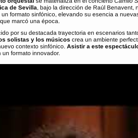
to orquestal
se materializa en el concierto
Camilo S
ca de Sevilla
, bajo la dirección de Raúl Benavent,
un formato sinfónico, elevando su esencia a nueva
ol que marcó una época.
ocido por su destacada trayectoria en escenarios tan
os solistas y los músicos
crea un ambiente perfect
 nuevo contexto sinfónico.
Asistir a este espectácul
 un formato innovador.