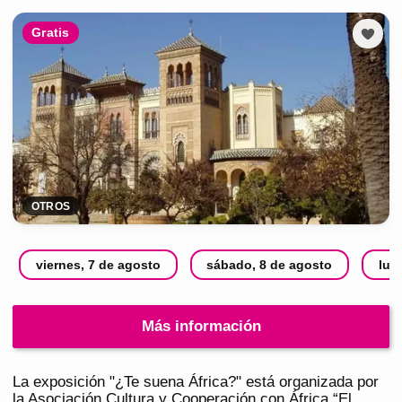
Gratis
OTROS
viernes, 7 de agosto
sábado, 8 de agosto
lun
Más información
La exposición "¿Te suena África?" está organizada por
la Asociación Cultura y Cooperación con África “El