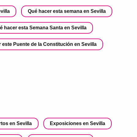
villa
Qué hacer esta semana en Sevilla
é hacer esta Semana Santa en Sevilla
 este Puente de la Constitución en Sevilla
tos en Sevilla
Exposiciones en Sevilla