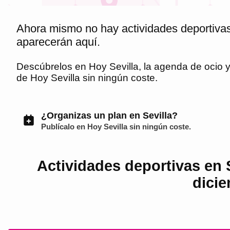
Ahora mismo no hay actividades deportivas
aparecerán aquí.
Descúbrelos en
Hoy Sevilla
, la agenda de ocio 
de
Hoy Sevilla
sin ningún coste.
¿Organizas un plan en Sevilla?
Publícalo en
Hoy Sevilla
sin ningún coste.
Actividades deportivas en S
dicie