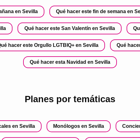
ñana en Sevilla
Qué hacer este fin de semana en Se
lla
Qué hacer este San Valentín en Sevilla
Qu
ué hacer este Orgullo LGTBIQ+ en Sevilla
Qué hacer
Qué hacer esta Navidad en Sevilla
Planes por temáticas
ales en Sevilla
Monólogos en Sevilla
Concier