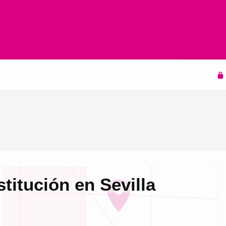
Agenda
titución en Sevilla