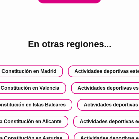
En otras regiones...
a Constitución en Madrid
Actividades deportivas est
 Constitución en Valencia
Actividades deportivas es
nstitución en Islas Baleares
Actividades deportivas 
a Constitución en Alicante
Actividades deportivas e
la Constitución en Asturias
Actividades deportivas e