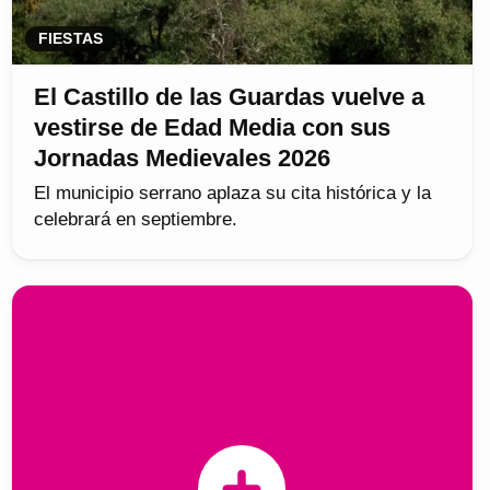
FIESTAS
El Castillo de las Guardas vuelve a
vestirse de Edad Media con sus
Jornadas Medievales 2026
El municipio serrano aplaza su cita histórica y la
celebrará en septiembre.