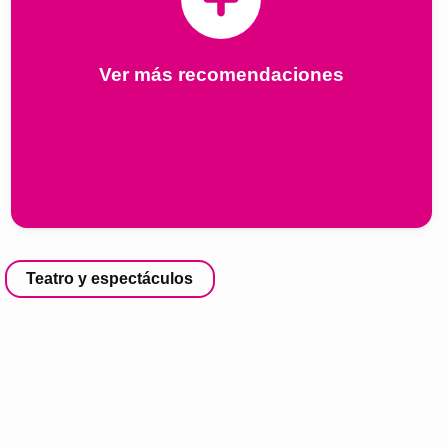
Ver más recomendaciones
Teatro y espectáculos