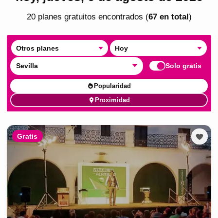
20
plan
es
gratuito
s
encontrado
s
(
67
en total
)
Otros planes
Hoy
Sevilla
Solo gratis
Popularidad
Proximidad
Gratis