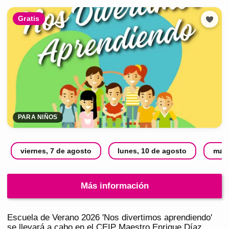
Gratis
PARA NIÑOS
viernes, 7 de agosto
lunes, 10 de agosto
mart
Más información
Escuela de Verano 2026 'Nos divertimos aprendiendo'
se llevará a cabo en el CEIP Maestro Enrique Díaz