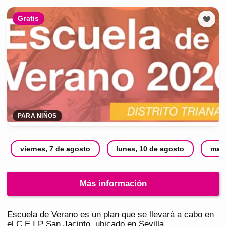
Gratis
PARA NIÑOS
viernes, 7 de agosto
lunes, 10 de agosto
mart
Más información
Escuela de Verano es un plan que se llevará a cabo en
el C.E.I.P San Jacinto, ubicado en Sevilla.