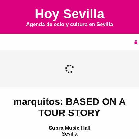
Hoy Sevilla
Agenda de ocio y cultura en
Sevilla
Inicio
Agenda
marquitos: BASED ON A
TOUR STORY
Supra Music Hall
Sevilla