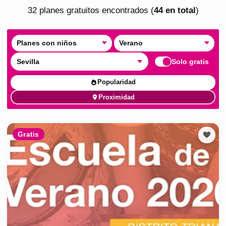
32
plan
es
gratuito
s
encontrado
s
(
44
en total
)
Planes con niños
Verano
Sevilla
Solo gratis
Popularidad
Proximidad
Gratis