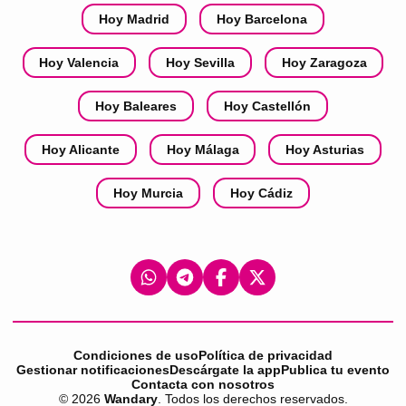
Hoy Madrid
Hoy Barcelona
Hoy Valencia
Hoy Sevilla
Hoy Zaragoza
Hoy Baleares
Hoy Castellón
Hoy Alicante
Hoy Málaga
Hoy Asturias
Hoy Murcia
Hoy Cádiz
Condiciones de uso
Política de privacidad
Gestionar notificaciones
Descárgate la app
Publica tu evento
Contacta con nosotros
©
2026
Wandary
. Todos los derechos reservados.