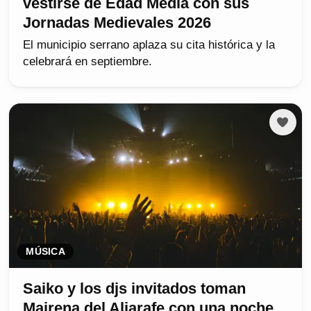
vestirse de Edad Media con sus
Jornadas Medievales 2026
El municipio serrano aplaza su cita histórica y la
celebrará en septiembre.
MÚSICA
Saiko y los djs invitados toman
Mairena del Aljarafe con una noche