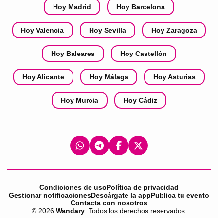
Hoy Madrid
Hoy Barcelona
Hoy Valencia
Hoy Sevilla
Hoy Zaragoza
Hoy Baleares
Hoy Castellón
Hoy Alicante
Hoy Málaga
Hoy Asturias
Hoy Murcia
Hoy Cádiz
Condiciones de uso
Política de privacidad
Gestionar notificaciones
Descárgate la app
Publica tu evento
Contacta con nosotros
©
2026
Wandary
. Todos los derechos reservados.