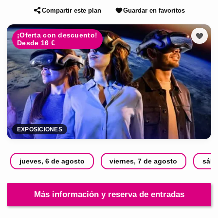
Compartir este plan
Guardar en favoritos
¡Oferta con descuento!
Desde 16 €
EXPOSICIONES
jueves, 6 de agosto
viernes, 7 de agosto
sába
Más información y reserva de entradas